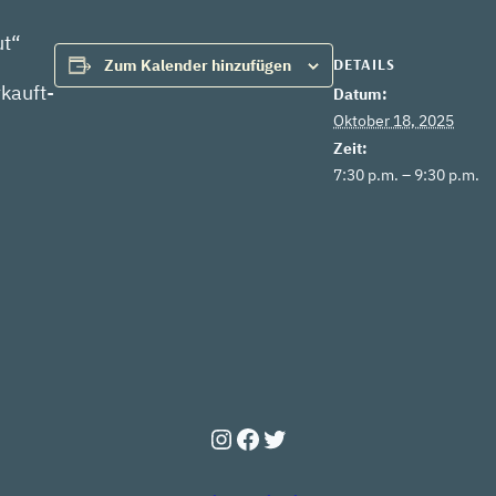
ut“
DETAILS
Zum Kalender hinzufügen
kauft-
Datum:
Oktober 18, 2025
Zeit:
7:30 p.m. – 9:30 p.m.
Instagram
Facebook
Twitter