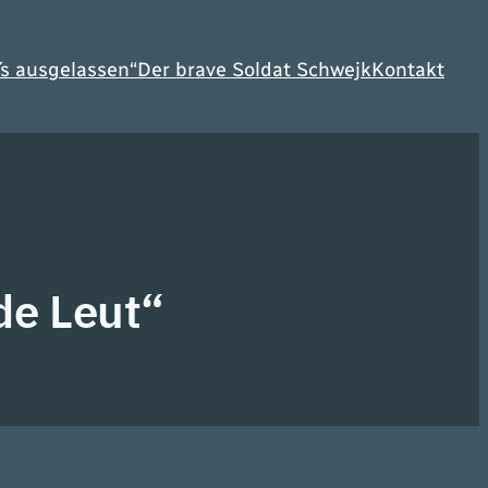
´s ausgelassen“
Der brave Soldat Schwejk
Kontakt
de Leut“